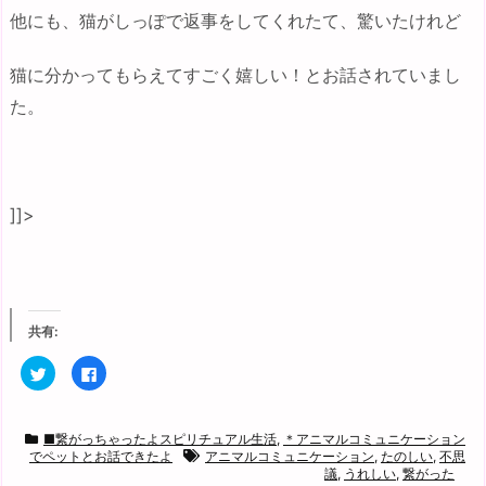
他にも、猫がしっぽで返事をしてくれたて、驚いたけれど
猫に分かってもらえてすごく嬉しい！とお話されていまし
た。
]]>
共有:
ク
F
リ
a
ッ
c
ク
e
し
b
て
o
■繋がっちゃったよスピリチュアル生活
,
＊アニマルコミュニケーション
T
o
でペットとお話できたよ
アニマルコミュニケーション
,
たのしい
,
不思
w
k
i
で
議
,
うれしい
,
繋がった