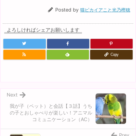
t
共
t
有
e
す
Posted by
猫ピカイアこと光乃樫穂
r
る
で
に
共
は
有
ク
(新
リ
し
ッ
よろしければシェアお願いします
い
ク
ウ
し
ィ
て
ン
く
ド
だ
ウ
さ
で
い
Copy
開
(新
き
し
ま
い
す)
ウ
ィ
ン
ド
ウ
で
開
Next
き
ま
す)
我が子（ペット）と会話【３話】うち
の子とおしゃべりが楽しい！アニマル
コミュニケーション（AC）
Prev